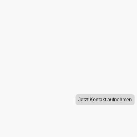
Vertrauen 
schweren Zei
Wir helfen Ihnen, die richtigen Entscheidu
schwierigen Zeit zu treffen und bieten 
einfühlsamen Service.
Jetzt Kontakt aufnehmen